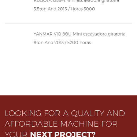
KUBOTA U55-4 Mini escavadora giratória
5.5ton Ano 2015 / Horas 3000
YANMAR VIO 80U Mini escavadora giratória
8ton Ano 2013 / 5200 horas
LOOKING FOR A QUALITY AND
AFFORDABLE MACHINE FOR
YOUR
NEXT PROJECT?