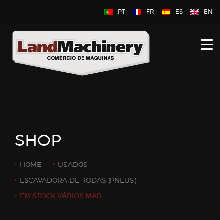
PT
FR
ES
EN
INÍCIO
SOBRE NÓS
NOVOS
USADOS
SHOP
CONTACTE-NOS
HOME
USADOS
ESCAVADORA DE RODAS (PNEUS)
EM STOCK VÁRIOS MARTELOS HIDRÁULICO NOVOS DE 55KG, 70KG, 100KG, 150KG, 250KG, 500KG DE PESO OPERATIVO APROXIMADO.