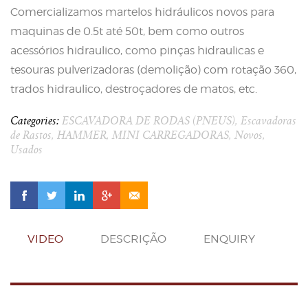
Comercializamos martelos hidráulicos novos para
maquinas de 0.5t até 50t, bem como outros
acessórios hidraulico, como pinças hidraulicas e
tesouras pulverizadoras (demolição) com rotação 360,
trados hidraulico, destroçadores de matos, etc.
Categories:
ESCAVADORA DE RODAS (PNEUS)
,
Escavadoras
de Rastos
,
HAMMER
,
MINI CARREGADORAS
,
Novos
,
Usados
VIDEO
DESCRIÇÃO
ENQUIRY