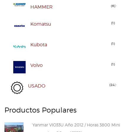
(
6
)
HAMMER
(
1
)
Komatsu
(
1
)
Kubota
(
1
)
Volvo
(
24
)
USADO
Productos Populares
Yanmar VIO33U Año 2012 / Horas 3800 Mini