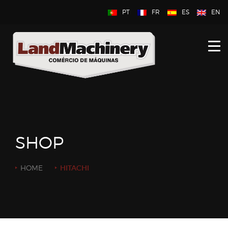
PT
FR
ES
EN
HOME
SOBRE NOSOTROS
NUEVO
USADO
SHOP
CONTÁCTENOS
HOME
HITACHI