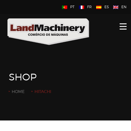
PT
FR
ES
EN
HOME
À PROPOS DE NOUS
NOUVEAU
D’OCCASION
SHOP
CONTACTEZ NOUS
HOME
HITACHI