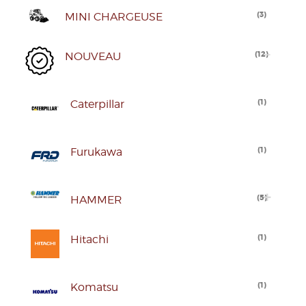
(
3
)
MINI CHARGEUSE
(
12
)
NOUVEAU
(
1
)
Caterpillar
(
1
)
Furukawa
(
5
)
HAMMER
(
1
)
Hitachi
(
1
)
Komatsu