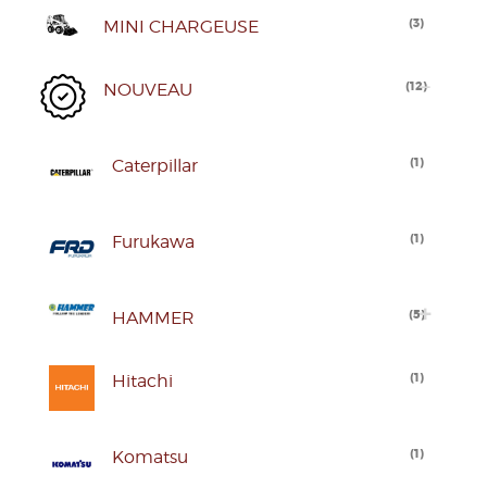
(
3
)
MINI CHARGEUSE
(
12
)
NOUVEAU
(
1
)
Caterpillar
(
1
)
Furukawa
(
5
)
HAMMER
(
1
)
Hitachi
(
1
)
Komatsu