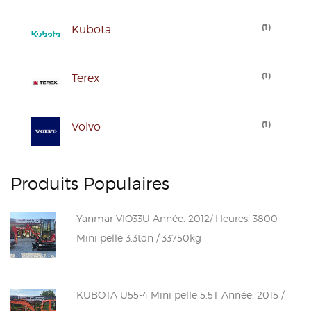
(
1
)
Kubota
(
1
)
Terex
(
1
)
Volvo
Produits Populaires
Yanmar VIO33U Année: 2012/ Heures: 3800
Mini pelle 3.3ton / 33750kg
KUBOTA U55-4 Mini pelle 5.5T Année: 2015 /