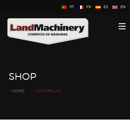
PT
FR
ES
EN
HOME
À PROPOS DE NOUS
NOUVEAU
D’OCCASION
SHOP
CONTACTEZ NOUS
HOME
CATERPILLAR