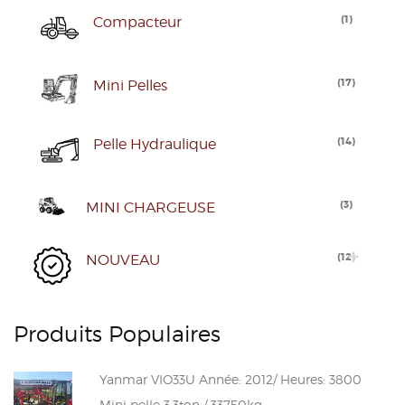
(
1
)
Compacteur
(
17
)
Mini Pelles
(
14
)
Pelle Hydraulique
(
3
)
MINI CHARGEUSE
(
12
)
NOUVEAU
Produits Populaires
Yanmar VIO33U Année: 2012/ Heures: 3800
Mini pelle 3.3ton / 33750kg