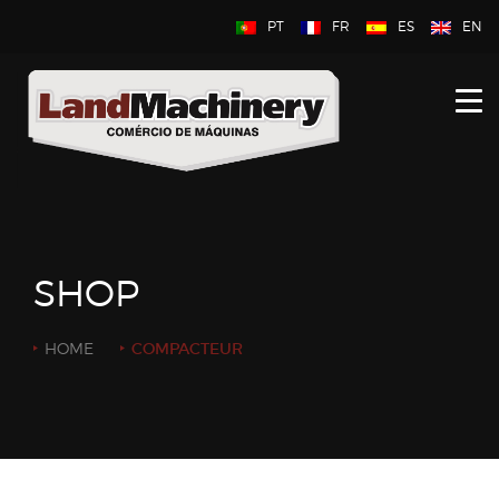
PT
FR
ES
EN
HOME
À PROPOS DE NOUS
NOUVEAU
D’OCCASION
SHOP
CONTACTEZ NOUS
HOME
COMPACTEUR