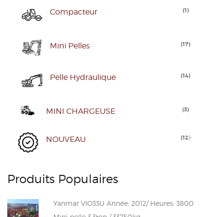
(
1
)
Compacteur
(
17
)
Mini Pelles
(
14
)
Pelle Hydraulique
(
3
)
MINI CHARGEUSE
(
12
)
NOUVEAU
Produits Populaires
Yanmar VIO33U Année: 2012/ Heures: 3800
Mini pelle 3.3ton / 33750kg