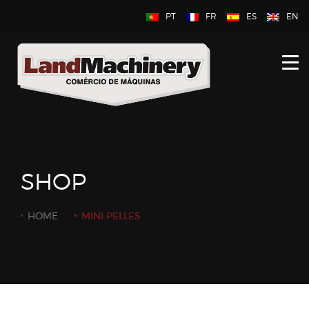
PT
FR
ES
EN
HOME
À PROPOS DE NOUS
NOUVEAU
D’OCCASION
SHOP
CONTACTEZ NOUS
HOME
MINI PELLES