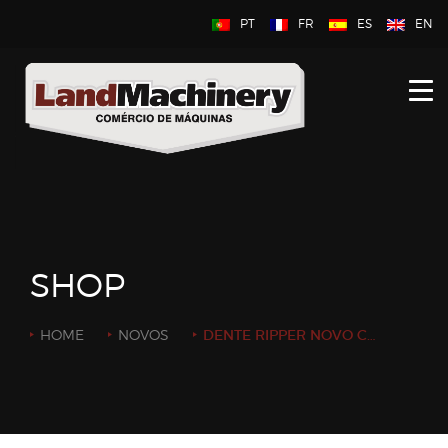
PT
FR
ES
EN
INÍCIO
SOBRE NÓS
NOVOS
USADOS
SHOP
CONTACTE-NOS
HOME
NOVOS
DENTE RIPPER NOVO COM PARA ESCAVADORA DE 16 A 18 TON (PC160 / PC180) DISPONIVEL EM STOCK.