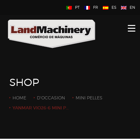
PT
FR
ES
EN
HOME
À PROPOS DE NOUS
NOUVEAU
D’OCCASION
SHOP
CONTACTEZ NOUS
HOME
D'OCCASION
MINI PELLES
YANMAR VIO26-6 MINI PELLE 2.6TON ANNÉE: 2020 / HEURES: 1480